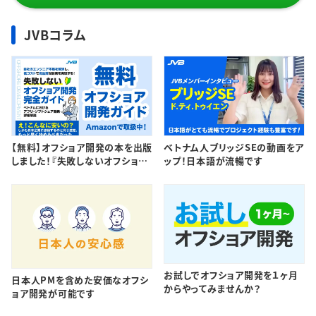
JVBコラム
【無料】オフショア開発の本を出版
ベトナム人ブリッジSEの動画をア
しました！『失敗しないオフショア
ップ！日本語が流暢です
開発完全ガイド – ベトナムにおけ
るアプリ・ソフトウェア開発 詳細
解説 -』
お試しでオフショア開発を１ヶ月
日本人PMを含めた安価なオフシ
からやってみませんか？
ョア開発が可能です