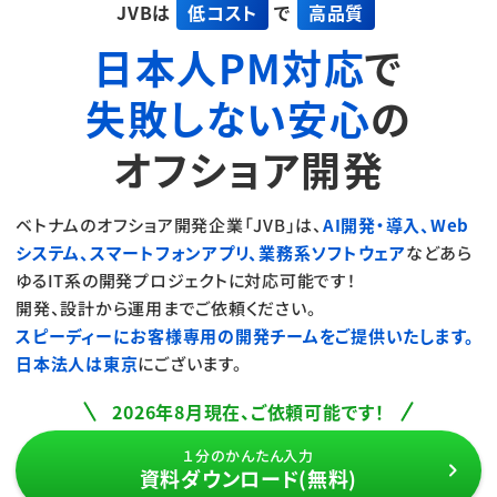
JVBは
低コスト
で
高品質
日本人PM対応
で
失敗しない安心
の
オフショア開発
ベトナムのオフショア開発企業「JVB」は、
AI開発・導入、Web
システム、
スマートフォンアプリ、業務系ソフトウェア
など
あら
ゆるIT系の開発プロジェクトに対応可能です！
開発、設計から運用までご依頼ください。
スピーディーにお客様専用の開発チームをご提供いたします。
日本法人は東京
にございます。
2026年8月現在、ご依頼可能です！
１分のかんたん入力
資料ダウンロード(無料)