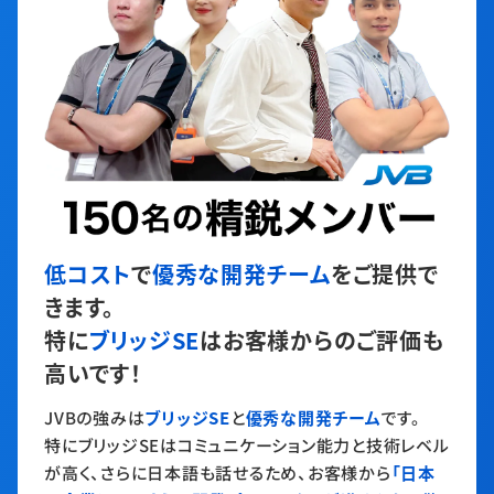
低コスト
で
優秀な開発チーム
をご提供で
きます。
特に
ブリッジSE
はお客様からのご評価も
高いです！
JVBの強みは
ブリッジSE
と
優秀な開発チーム
です。
特にブリッジSEはコミュニケーション能力と技術レベル
が高く、さらに日本語も話せるため、お客様から
「日本