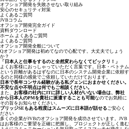
オフショア開発を失敗させない取り組み
安心のセキュリティ対策
よくあるご質問
JVBコラム
オフショア開発完全ガイド
資料ダウンロード
ホーム
よくあるご質問
よくあるご質問
オフショア開発全般について
Q
オフショア開発は初めてなので心配です。大丈夫でしょう
か？
「日本人と仕事をするのと全然変わらなくてビックリ！」
よくお客様におっしゃっていただく言葉です。日本・ベトナム
という距離があるはずなのに日本のシステム開発企業に依頼す
るのと同様の感覚でご依頼していただけております。
日本で長年コンサル経験がある私グェンにおまかせください。
不安な点や不明点は何でもご相談ください。
また、
お客様の社内にITに詳しい人材がいない場合は、弊社
から日本人のPMを貴社に派遣することも可能
なのでお気軽に
その旨をお知らせください。
ブリッジSEもある程度はスムーズに日本語が話せる
ご安心く
ださい
多くの企業がJVBのオフショア開発を成功させています。JVB
はお客様のご要望を正確に把握し、プロジェクトが正しく進む
ようにコミュニケーションを毎日取ってミスマッチが発生しな