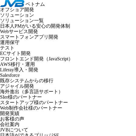
ベトナム
オフショア開発
ソリューション
ソリューション一覧
日本人PMがいる安心の開発体制
Webサービス開発
スマートフォンアプリ開発
運用保守
テスト
ECサイト開発
フロントエンド開発（JavaScript）
AWS移行・運用
Liferay導入・開発
Salesforce
既存システムからの移行
アジャイル開発
海外進出（多言語サポート）
SIer様のパートナー
スタートアップ様のパートナー
Web制作会社様のパートナー
開発実績
お客様の声
会社案内
JVBについて
日本語ができるブリッジSE