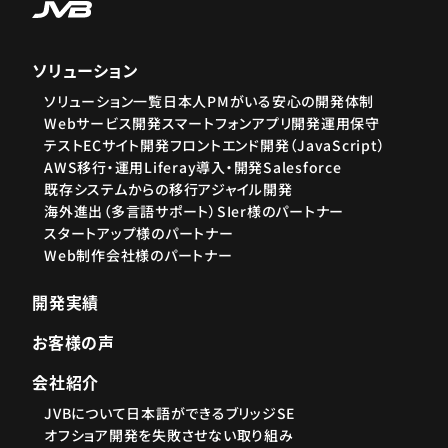
ソリューション
ソリューション一覧
日本人PMがいる安心の開発体制
Webサービス開発
スマートフォンアプリ開発
運用保守
テスト
ECサイト開発
フロントエンド開発（JavaScript）
AWS移行・運用
Liferay導入・開発
Salesforce
既存システムからの移行
アジャイル開発
海外進出（多言語サポート）
SIer様のパートナー
スタートアップ様のパートナー
Web制作会社様のパートナー
開発実績
お客様の声
会社紹介
JVBについて
日本語ができるブリッジSE
オフショア開発を失敗させない取り組み