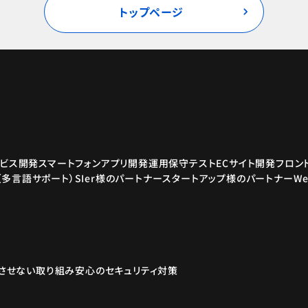
トップページ
ービス開発
スマートフォンアプリ開発
運用保守
テスト
ECサイト開発
フロント
（多言語サポート）
SIer様のパートナー
スタートアップ様のパートナー
W
させない取り組み
安心のセキュリティ対策